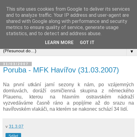
This site uses cookies from Google to deliver its services
and to analyze traffic. Your IP address and user-agent are
shared with Google along with performance and security
metrics to ensure quality of service, generate usage
statistics, and to detect and address abuse.
LEARN MORE
GOT IT
▼
31/03/2007
Poruba - MFK Havířov (31.03.2007)
Na první utkání jarní sezony k nám, po vzájemných
domluvách, doráží osmičlenná skupina z německého
Plauenu, kterou na hlavním ostravském nádraží
vyzvedáváme časně ráno a popíjíme až do srazu na
havířovském vlakáči, na kterém se nakonec schází 34 lidí.
v
31.3.07
Sdílet