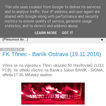
This site uses cookies from Google to deliver its services
and to analyze traffic. Your IP address and user-agent are
shared with Google along with performance and security
metrics to ensure quality of service, generate usage
statistics, and to detect and address abuse.
LEARN MORE
GOT IT
▼
20/11/2016
FK Třinec - Baník Ostrava (19.11.2016)
Včera se na výjezdu v Třinci ukázalo 50 Havířováků (1213
FCB). Ve středu všichni na Baník s šálou! BANÍK - SIGMA,
středa 17:30, Městský stadion