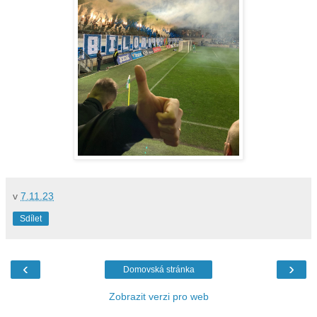
v
7.11.23
Sdílet
‹
›
Domovská stránka
Zobrazit verzi pro web