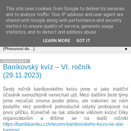
This site uses cookies from Google to deliver its services
and to analyze traffic. Your IP address and user-agent are
shared with Google along with performance and security
metrics to ensure quality of service, generate usage
statistics, and to detect and address abuse.
LEARN MORE
GOT IT
▼
30/11/2023
Baníkovský kvíz – VI. ročník
(29.11.2023)
Šestý ročník baníkovského kvízu jsme si jako tradiční
účastník samozřejmě nenechali ujít. Mezi dalšími šesti týmy
jsme nezačali zrovna podle plánu, ale nakonec se nám
podařilo skrz poměrně jednoduché otázky probojovat na
první příčku. Konečně se tak stáváme vítězem kvízu! Díky
organizátorům a těšíme se na další ročník!
https://banikbaniku.cz/vitezem-banikovskeho-kvizu-se-stal-
havirov/