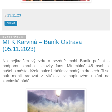
v
13.11.23
Sdílet
07/11/2023
MFK Karviná – Baník Ostrava
(05.11.2023)
Na nejkratším výjezdu v sezóně mohl Baník počítat s
podporou zhruba tisícovky fans. Minimálně 48 osob z
našeho města drželo palce hráčům v modrých dresech. Ti se
pak mohli radovat z vítězství v napínavém utkání na
karvinské půdě.