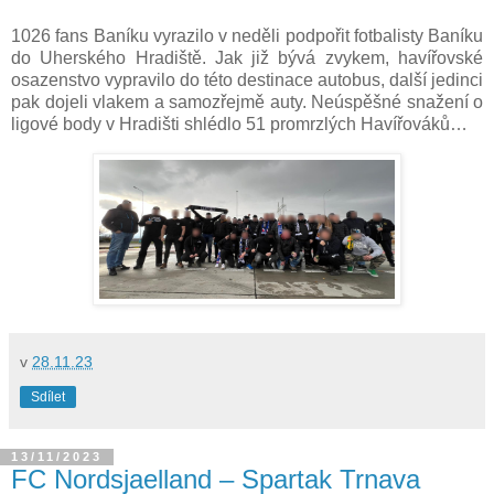
1026 fans Baníku vyrazilo v neděli podpořit fotbalisty Baníku
do Uherského Hradiště. Jak již bývá zvykem, havířovské
osazenstvo vypravilo do této destinace autobus, další jedinci
pak dojeli vlakem a samozřejmě auty. Neúspěšné snažení o
ligové body v Hradišti shlédlo 51 promrzlých Havířováků…
v
28.11.23
Sdílet
13/11/2023
FC Nordsjaelland – Spartak Trnava