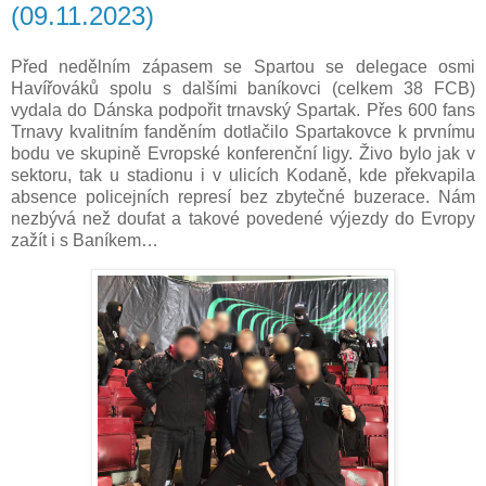
(09.11.2023)
Před nedělním zápasem se Spartou se delegace osmi
Havířováků spolu s dalšími baníkovci (celkem 38 FCB)
vydala do Dánska podpořit trnavský Spartak. Přes 600 fans
Trnavy kvalitním fanděním dotlačilo Spartakovce k prvnímu
bodu ve skupině Evropské konferenční ligy. Živo bylo jak v
sektoru, tak u stadionu i v ulicích Kodaně, kde překvapila
absence policejních represí bez zbytečné buzerace. Nám
nezbývá než doufat a takové povedené výjezdy do Evropy
zažít i s Baníkem…