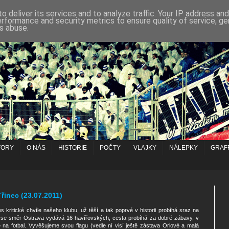
o deliver its services and to analyze traffic. Your IP address an
erformance and security metrics to ensure quality of service, g
s abuse.
VORY
O NÁS
HISTORIE
POČTY
VLAJKY
NÁLEPKY
GRAFF
řinec (23.07.2011)
 kritické chvíle našeho klubu, už těší a tak poprvé v historii probíhá sraz na
 se směr Ostrava vydává 16 havířovských, cesta probíhá za dobré zábavy, v
 na fotbal. Vyvěšujeme svou flagu (vedle ní visí ještě zástava Orlové a malá