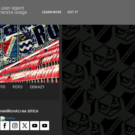
d user-agent
enerate usage
LEARN MORE
GOT IT
ITI
FOTO
ODKAZY
HAVÍŘOVÁCI NA SÍTÍCH