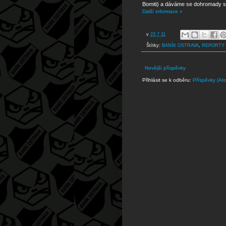
Bomiti) a dáváme se dohromady s 
Další informace »
v
23.7.11
Štítky:
BANÍK OSTRAVA
,
REPORTY
Novější příspěvky
Přihlásit se k odběru:
Příspěvky (At