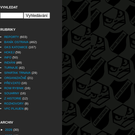
VYHLEDAT
RUBRIKY
REPORTY
(603)
BANÍK OSTRAVA
(462)
GKS KATOWICE
(167)
HOKEJ
(59)
INFO
(50)
INDIÁNI
(49)
TURNAJE
(42)
SPARTAK TRNAVA
(29)
ORGANIZAČNĚ
(21)
PŘEVZATO
(16)
ROW RYBNIK
(16)
SOUHRNY
(16)
Z HISTORIE
(12)
ROZHOVORY
(9)
VFC PLAUEN
(8)
ARCHIV
►
2026
(30)