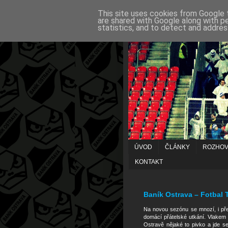
This site uses cookies from Google t
are shared with Google along with p
statistics, and to detect and addres
ÚVOD
ČLÁNKY
ROZHO
KONTAKT
23/07/2011
Baník Ostrava – Fotbal T
Na novou sezónu se mnozí, i přes
domácí přátelské utkání. Vlakem
Ostravě nějaké to pivko a jde se