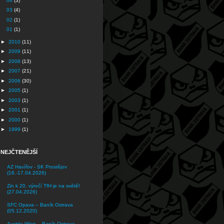
04
(3)
03
(4)
02
(1)
01
(1)
►
2010
(11)
►
2009
(11)
►
2008
(13)
►
2007
(21)
►
2006
(30)
►
2005
(1)
►
2003
(1)
►
2001
(1)
►
2000
(1)
►
1999
(1)
NEJČTENĚJŠÍ
AZ Havířov - SK Prostějov
(16.-17.04.2026)
Zin k 20. výročí TfH je na světě!
(27.04.2026)
SFC Opava – Baník Ostrava
(05.12.2020)
Austria Wien – Baník Ostrava