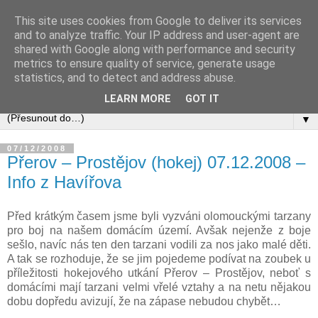
This site uses cookies from Google to deliver its services
and to analyze traffic. Your IP address and user-agent are
shared with Google along with performance and security
metrics to ensure quality of service, generate usage
statistics, and to detect and address abuse.
LEARN MORE
GOT IT
▼
07/12/2008
Přerov – Prostějov (hokej) 07.12.2008 –
Info z Havířova
Před krátkým časem jsme byli vyzváni olomouckými tarzany
pro boj na našem domácím území. Avšak nejenže z boje
sešlo, navíc nás ten den tarzani vodili za nos jako malé děti.
A tak se rozhoduje, že se jim pojedeme podívat na zoubek u
příležitosti hokejového utkání Přerov – Prostějov, neboť s
domácími mají tarzani velmi vřelé vztahy a na netu nějakou
dobu dopředu avizují, že na zápase nebudou chybět…