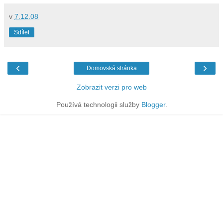
v
7.12.08
Sdílet
‹
›
Domovská stránka
Zobrazit verzi pro web
Používá technologii služby
Blogger
.