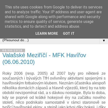
This site uses cookies from Google to deliver its services
and to analyze traffic. Your IP address and user-agent are
shared with Google along with performance and security
metrics to ensure quality of service, generate usage
statistics, and to detect and address abuse.
LEARN MORE
GOT IT
▼
06/06/2010
Valašské Meziříčí - MFK Havířov
(06.06.2010)
Roky 2006 (resp. 2005) až 2007 byly pro některé ze
současných i bývalých TfH ovlivněny aktivitami spojenými s
havířovským fotbalovým klubem. Neznám účastníka alespoň
několika domácích zápasů a hlavně výjezdů, který by na toto
období nevzpomínal rád, a s dávkou nostalgie. Byla to doba,
kdy se poprvé od krátké hokejové éry na začátku nového
století, něco podnikalo samostatně v rámci staronově se
tvořící havířovské ekipy, a stejně jako kdysi díky hokeji, i díky