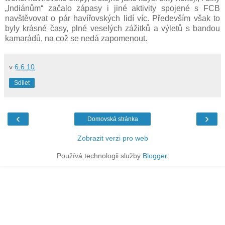
„Indiánům“ začalo zápasy i jiné aktivity spojené s FCB
navštěvovat o pár havířovských lidí víc. Především však to
byly krásné časy, plné veselých zážitků a výletů s bandou
kamarádů, na což se nedá zapomenout.
v
6.6.10
Sdílet
‹
›
Domovská stránka
Zobrazit verzi pro web
Používá technologii služby
Blogger
.