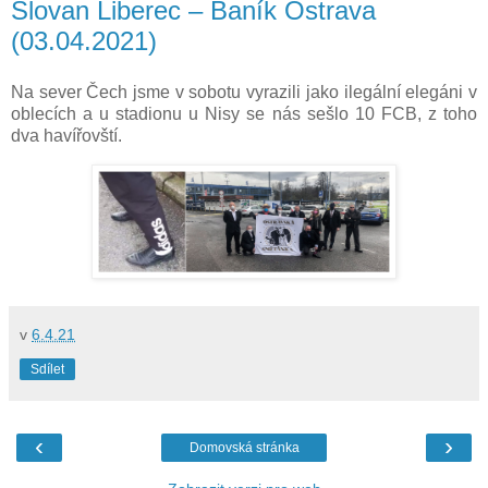
Slovan Liberec – Baník Ostrava
(03.04.2021)
Na sever Čech jsme v sobotu vyrazili jako ilegální elegáni v
oblecích a u stadionu u Nisy se nás sešlo 10 FCB, z toho
dva havířovští.
v
6.4.21
Sdílet
‹
›
Domovská stránka