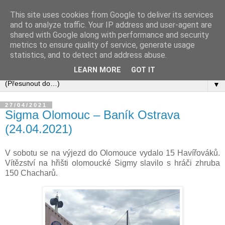
This site uses cookies from Google to deliver its services
and to analyze traffic. Your IP address and user-agent are
shared with Google along with performance and security
metrics to ensure quality of service, generate usage
statistics, and to detect and address abuse.
LEARN MORE
GOT IT
▼
27/04/2021
Sigma Olomouc – Baník Ostrava
(24.04.2021)
V sobotu se na výjezd do Olomouce vydalo 15 Havířováků.
Vítězství na hřišti olomoucké Sigmy slavilo s hráči zhruba
150 Chacharů.