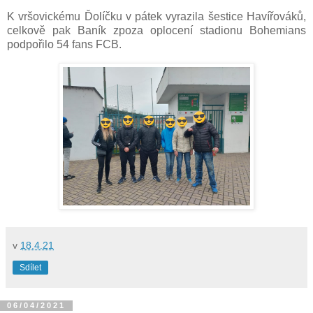
K vršovickému Ďolíčku v pátek vyrazila šestice Havířováků,
celkově pak Baník zpoza oplocení stadionu Bohemians
podpořilo 54 fans FCB.
v
18.4.21
Sdílet
06/04/2021