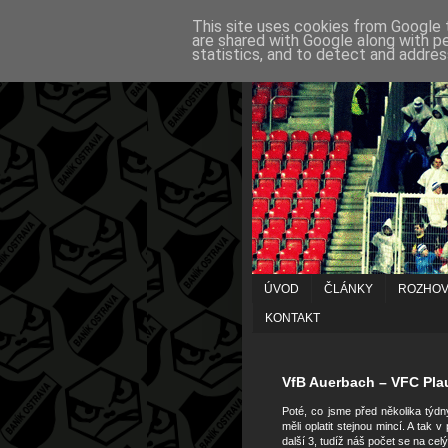
This site uses cookies from Google t
are shared with Google along with p
statistics, and to detect and addres
ÚVOD
ČLÁNKY
ROZHO
KONTAKT
28/04/2007
VfB Auerbach – VFC Plau
Poté, co jsme před několika týdn
měli oplatit stejnou mincí. A tak 
další 3, tudíž náš počet se na cel