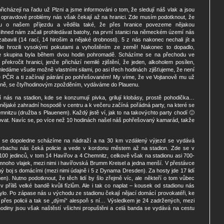
icházejí na řadu už Plzni a jsme informováni o tom, že sledují náš vlak a jsou
Ty opravdové problémy nás však čekají až na hranici. Zde musím podotknout, že
du o našem příjezdu a věděla také, že přes hranice povezeme nějakou
u – ihned nám začali prohledávat batohy, na první stanici na německém území nás
zabavili (14 rací, 14 hirošim a nějaké drobnosti). 5 z nás nakonec nechali jít a
kde hrozili vysokými pokutami a vyhoštěním ze země! Nakonec to dopadlo,
še skupina byla během dvou hodin pohromadě. Scházíme se na přechodu ve
řekročit hranici, jenže přichází nemilé zjištění, že jeden, alkoholem posílen,
 hledáme všude možně vlastními silami, po asi třech hodinách zjišťujeme, že není
e PČR a ti začínají pátrání po pohřešovaném! My víme, že ve Vojtanově mu už
čně, se čtyřhodinovým zpožděním, vydáváme do Plauenu.
í nás na stadion, kde se konzumují pivka, grilují klobásy, prostě pohodička…
nějaké zahradní hospodě v centru a k večeru začíná pořádná party, na které se
emnitzu (družba s Plauenem). Každý jistě ví, jak to na takovýchto party chodí 🙂
vat. Navíc se, po více než 10 hodinách našel náš pohřešovaný kamarád, takže
el se dopoledne scházíme na nádraží a na 30 km vzdálený výjezd se vydává
uerbachu nás čeká policie a vede v kordonu městem až na stadion. Zde se v
100 jedinců, v tom 14 Havířov a 4 Chemnitz, celkově však na stadionu asi 700-
í mnoho vlajek, mezi nimi i havířovská Brumm Kreisel a jedna menší. V přestávce
ý boj s domácími (mezi nimi údajně i 5 z Dynama Dresden). Za hosty jde 17 lidí
en). Nutno podotknout, že těch lidí by šlo zřejmě víc, ale někteří o tom vůbec
 v příliš velké bandě kvůli fízlům. Ale i tak co naplat – kousek od stadionu nás
bylo. Po zápase nás u východu ze stadionu čekají nějací domácí provokatéři, ke
přes policii a tak se „dýmí“ alespoň s ní… Výsledkem je 24 zadržených, mezi
odiny jsou však naštěstí všichni propuštěni a celá banda se vydává na cestu