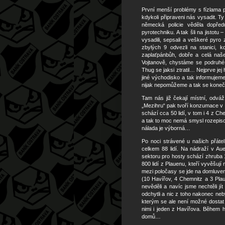
První menší problémy s fízlama př
kdykoli připraveni nás vysadit. 
německá policie věděla dopře
pyrotechniku. A tak šli na jistot
vysadili, sepsali a veškeré pyro 
zbylých 9 odvezli na stanici, 
zaplaťpánbůh, dobře a celá na
Vojtanově, chystáme se podruhé p
Thug se jaksi ztratil… Nejprve jej
jiné východisko a tak informujem
nijak nepomůžeme a tak se kone
Tam nás již čekají místní, odváž
„Mezihru“ pak tvoří konzumace v 
schází cca 50 lidí, v tom i 4 z Ch
a tak to moc nemá smysl rozepiso
nálada je výborná…
Po noci strávené u našich přát
celkem 88 lidí. Na nádraží v A
sektoru pro hosty schází zhruba 
800 lidí z Plauenu, kteří vyvěšuj
mezi poločasy se jde na domluven
(10 Havířov, 4 Chemnitz a 3 Plau
nevěděli a navíc jsme nechtěli jít
odchytli a nic z toho nakonec ne
kterým se ale není možné dostat 
nimi i jeden z Havířova. Během h
domů…