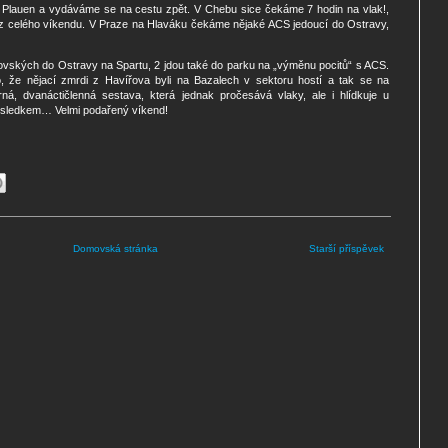
Plauen a vydáváme se na cestu zpět. V Chebu sice čekáme 7 hodin na vlak!,
 z celého víkendu. V Praze na Hlaváku čekáme nějaké ACS jedoucí do Ostravy,
ovských do Ostravy na Spartu, 2 jdou také do parku na „výměnu pocitů“ s ACS.
že nějací zmrdi z Havířova byli na Bazalech v sektoru hostí a tak se na
á, dvanáctičlenná sestava, která jednak pročesává vlaky, ale i hlídkuje u
ýsledkem… Velmi podařený víkend!
Domovská stránka
Starší příspěvek