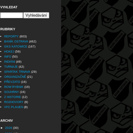
VYHLEDAT
RUBRIKY
REPORTY
(603)
BANÍK OSTRAVA
(462)
GKS KATOWICE
(167)
HOKEJ
(59)
INFO
(50)
INDIÁNI
(49)
TURNAJE
(42)
SPARTAK TRNAVA
(29)
ORGANIZAČNĚ
(21)
PŘEVZATO
(16)
ROW RYBNIK
(16)
SOUHRNY
(16)
Z HISTORIE
(12)
ROZHOVORY
(9)
VFC PLAUEN
(8)
ARCHIV
►
2026
(30)