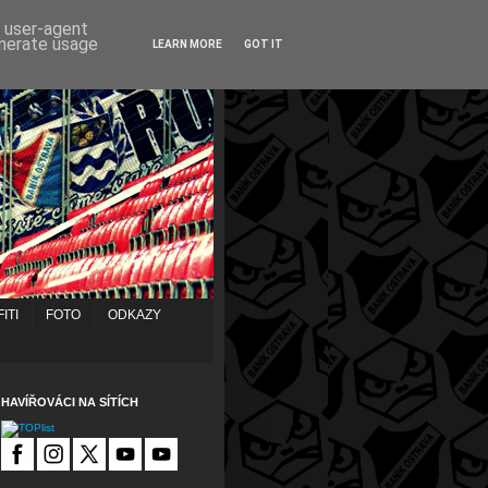
d user-agent
enerate usage
LEARN MORE
GOT IT
ITI
FOTO
ODKAZY
HAVÍŘOVÁCI NA SÍTÍCH