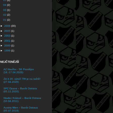
05
(6)
04
(2)
03
(1)
02
(2)
01
(2)
►
2006
(30)
►
2005
(1)
►
2003
(1)
►
2001
(1)
►
2000
(1)
►
1999
(1)
NEJČTENĚJŠÍ
AZ Havířov - SK Prostějov
(16.-17.04.2026)
Zin k 20. výročí TfH je na světě!
(27.04.2026)
SFC Opava – Baník Ostrava
(05.12.2020)
Hradec Králové – Baník Ostrava
(10.04.2011)
Austria Wien – Baník Ostrava
(05.07.2019)