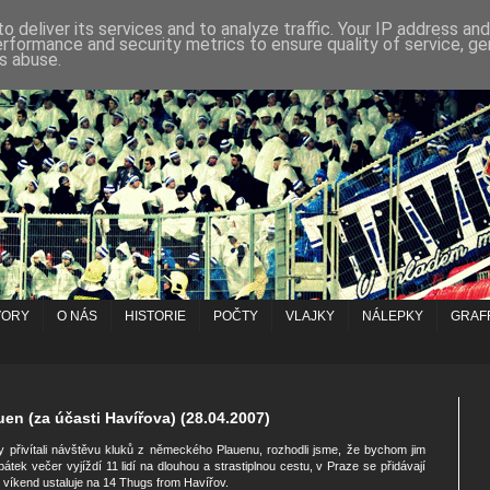
o deliver its services and to analyze traffic. Your IP address an
erformance and security metrics to ensure quality of service, g
s abuse.
VORY
O NÁS
HISTORIE
POČTY
VLAJKY
NÁLEPKY
GRAFF
en (za účasti Havířova) (28.04.2007)
y přivítali návštěvu kluků z německého Plauenu, rozhodli jsme, že bychom jim
v pátek večer vyjíždí 11 lidí na dlouhou a strastiplnou cestu, v Praze se přidávají
ý víkend ustaluje na 14 Thugs from Havířov.