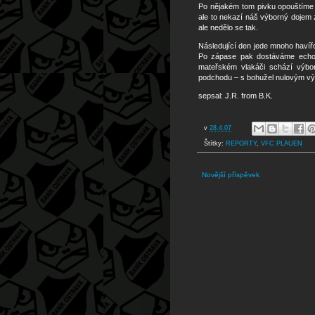
Po nějakém tom pivku opouštíme 
ale to nekazí náš výborný dojem
ale nedělo se tak.
Následující den jede mnoho havíř
Po zápase pak dostáváme echo, 
mateřském vlakáči schází výborn
podchodu – s bohužel nulovým v
sepsal: J.R. from B.K.
v
28.4.07
Štítky:
REPORTY
,
VFC PLAUEN
Novější příspěvek