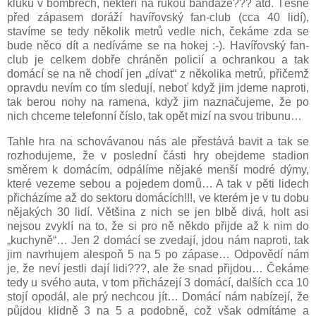
kluků v bombrech, někteří na rukou bandáže??? atd. Těsně
před zápasem doráží havířovský fan-club (cca 40 lidí),
stavíme se tedy několik metrů vedle nich, čekáme zda se
bude něco dít a nedíváme se na hokej :-). Havířovský fan-
club je celkem dobře chráněn policií a ochrankou a tak
domácí se na ně chodí jen „dívat“ z několika metrů, přičemž
opravdu nevím co tím sledují, neboť když jim jdeme naproti,
tak berou nohy na ramena, když jim naznačujeme, že po
nich chceme telefonní číslo, tak opět mizí na svou tribunu…
Tahle hra na schovávanou nás ale přestává bavit a tak se
rozhodujeme, že v poslední části hry obejdeme stadion
směrem k domácím, odpálíme nějaké menší modré dýmy,
které vezeme sebou a pojedem domů… A tak v pěti lidech
přicházíme až do sektoru domácích!!!, ve kterém je v tu dobu
nějakých 30 lidí. Většina z nich se jen blbě divá, holt asi
nejsou zvyklí na to, že si pro ně někdo přijde až k nim do
„kuchyně“… Jen 2 domácí se zvedají, jdou nám naproti, tak
jim navrhujem alespoň 5 na 5 po zápase… Odpovědí nám
je, že neví jestli dají lidi???, ale že snad přijdou… Čekáme
tedy u svého auta, v tom přicházejí 3 domácí, dalších cca 10
stojí opodál, ale prý nechcou jít… Domácí nám nabízejí, že
půjdou klidně 3 na 5 a podobně, což však odmítáme a