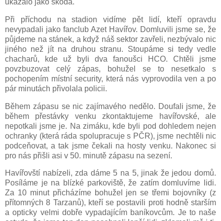
ukázalo jako škoda.
Při příchodu na stadion vidíme pět lidí, kteří opravdu
nevypadali jako fanclub Azet Havířov. Domluvili jsme se, že
půjdeme na stánek, a když náš sektor zavřeli, nezbývalo nic
jiného než jít na druhou stranu. Stoupáme si tedy vedle
chacharů, kde už byli dva fanoušci HCO. Chtěli jsme
povzbuzovat celý zápas, bohužel se to nesetkalo s
pochopením místní security, která nás vyprovodila ven a po
pár minutách přivolala policii.
Během zápasu se nic zajímavého nedělo. Doufali jsme, že
během přestávky venku zkontaktujeme havířovské, ale
nepotkali jsme je. Na zimáku, kde byli pod dohledem nejen
ochranky (která ráda spolupracuje s PČR), jsme nechtěli nic
podceňovat, a tak jsme čekali na hosty venku. Nakonec si
pro nás přišli asi v 50. minutě zápasu na sezení.
Havířovští nabízeli, zda dáme 5 na 5, jinak že jedou domů.
Posíláme je na blízké parkoviště, že zatím domluvíme lidi.
Za 10 minut přicházíme bohužel jen se třemi bojovníky (z
přítomných 8 Tarzanů), kteří se postavili proti hodně starším
a opticky velmi dobře vypadajícím baníkovcům. Je to naše