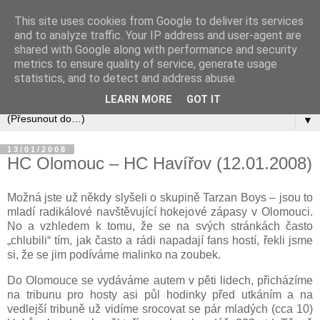
This site uses cookies from Google to deliver its services
and to analyze traffic. Your IP address and user-agent are
shared with Google along with performance and security
metrics to ensure quality of service, generate usage
statistics, and to detect and address abuse.
LEARN MORE
GOT IT
▼
13/01/2008
HC Olomouc – HC Havířov (12.01.2008)
Možná jste už někdy slyšeli o skupině Tarzan Boys – jsou to
mladí radikálové navštěvující hokejové zápasy v Olomouci.
No a vzhledem k tomu, že se na svých stránkách často
„chlubili“ tím, jak často a rádi napadají fans hostí, řekli jsme
si, že se jim podíváme malinko na zoubek.
Do Olomouce se vydáváme autem v pěti lidech, přicházíme
na tribunu pro hosty asi půl hodinky před utkáním a na
vedlejší tribuně už vidíme srocovat se pár mladých (cca 10)