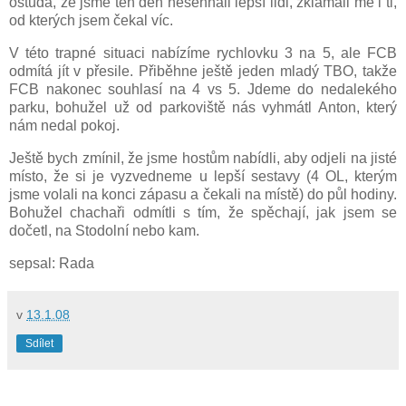
ostuda, že jsme ten den nesehnali lepší lidi, zklamali mě i ti,
od kterých jsem čekal víc.
V této trapné situaci nabízíme rychlovku 3 na 5, ale FCB
odmítá jít v přesile. Přiběhne ještě jeden mladý TBO, takže
FCB nakonec souhlasí na 4 vs 5. Jdeme do nedalekého
parku, bohužel už od parkoviště nás vyhmátl Anton, který
nám nedal pokoj.
Ještě bych zmínil, že jsme hostům nabídli, aby odjeli na jisté
místo, že si je vyzvedneme u lepší sestavy (4 OL, kterým
jsme volali na konci zápasu a čekali na místě) do půl hodiny.
Bohužel chachaři odmítli s tím, že spěchají, jak jsem se
dočetl, na Stodolní nebo kam.
sepsal: Rada
v
13.1.08
Sdílet