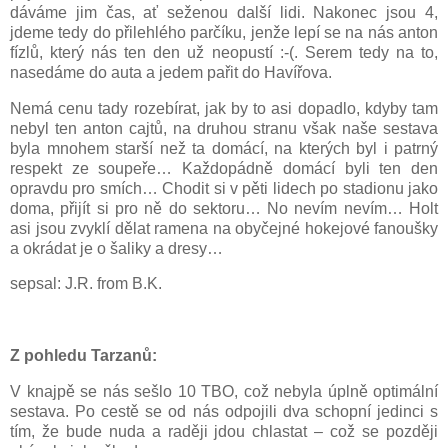
dáváme jim čas, ať seženou další lidi. Nakonec jsou 4,
jdeme tedy do přilehlého parčíku, jenže lepí se na nás anton
fízlů, který nás ten den už neopustí :-(. Serem tedy na to,
nasedáme do auta a jedem pařit do Havířova.
Nemá cenu tady rozebírat, jak by to asi dopadlo, kdyby tam
nebyl ten anton cajtů, na druhou stranu však naše sestava
byla mnohem starší než ta domácí, na kterých byl i patrný
respekt ze soupeře… Každopádně domácí byli ten den
opravdu pro smích… Chodit si v pěti lidech po stadionu jako
doma, přijít si pro ně do sektoru… No nevím nevím… Holt
asi jsou zvyklí dělat ramena na obyčejné hokejové fanoušky
a okrádat je o šaliky a dresy…
sepsal: J.R. from B.K.
Z pohledu Tarzanů:
V knajpě se nás sešlo 10 TBO, což nebyla úplně optimální
sestava. Po cestě se od nás odpojili dva schopní jedinci s
tím, že bude nuda a raději jdou chlastat – což se později