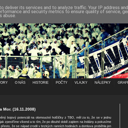
o deliver its services and to analyze traffic. Your IP address an
erformance and security metrics to ensure quality of service, g
s abuse.
VORY
O NÁS
HISTORIE
POČTY
VLAJKY
NÁLEPKY
GRAFF
a Mor. (16.11.2008)
ěný bojový potenciál na olomoucké holčičky z TBO, měl za to, že se v jednu
jak zpestříme víkend a to tím, že po dlouhé době zajdem na Indiány a pokusíme
..I přesto, že se nápad zrodil v brzkých ranních hodinách a domluva proběhla jen