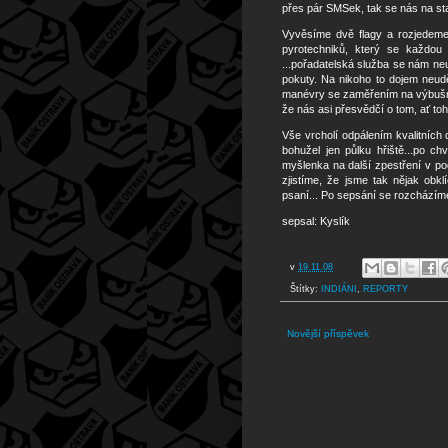
přes pár SMSek, tak se nás na stadi
Vyvěsíme dvě flagy a rozjedeme
pyrotechniků, který se každou c
...pořadatelská služba se nám ne
pokuty. Na nikoho to dojem neudě
manévry se zaměřením na výbušnin
že nás asi přesvědčí o tom, ať toh
Vše vrcholí odpálením kvalitních
bohužel jen půlku hřiště...po chv
myšlenka na další zpestření v po
zjistíme, že jsme tak nějak obkl
psaní... Po sepsání se rozcházím
sepsal: Kyslík
v
19.11.08
Štítky:
INDIÁNI
,
REPORTY
Novější příspěvek