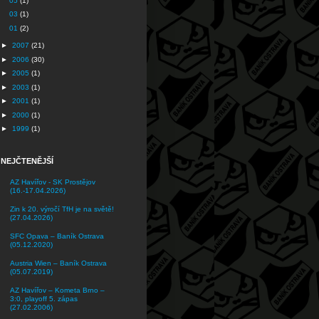
05
(1)
03
(1)
01
(2)
►
2007
(21)
►
2006
(30)
►
2005
(1)
►
2003
(1)
►
2001
(1)
►
2000
(1)
►
1999
(1)
NEJČTENĚJŠÍ
AZ Havířov - SK Prostějov
(16.-17.04.2026)
Zin k 20. výročí TfH je na světě!
(27.04.2026)
SFC Opava – Baník Ostrava
(05.12.2020)
Austria Wien – Baník Ostrava
(05.07.2019)
AZ Havířov – Kometa Brno –
3:0, playoff 5. zápas
(27.02.2006)