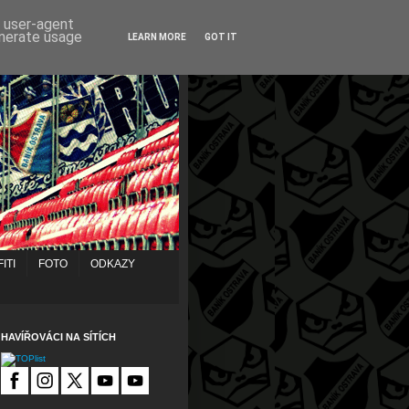
d user-agent
enerate usage
LEARN MORE
GOT IT
ITI
FOTO
ODKAZY
HAVÍŘOVÁCI NA SÍTÍCH