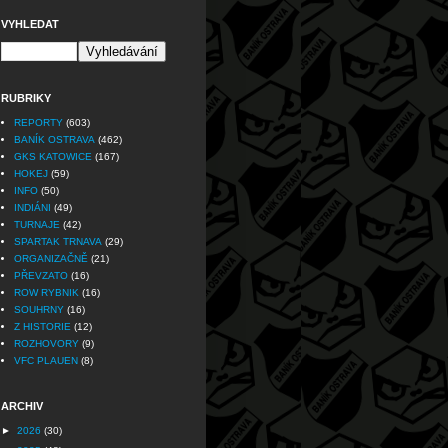
VYHLEDAT
RUBRIKY
REPORTY
(603)
BANÍK OSTRAVA
(462)
GKS KATOWICE
(167)
HOKEJ
(59)
INFO
(50)
INDIÁNI
(49)
TURNAJE
(42)
SPARTAK TRNAVA
(29)
ORGANIZAČNĚ
(21)
PŘEVZATO
(16)
ROW RYBNIK
(16)
SOUHRNY
(16)
Z HISTORIE
(12)
ROZHOVORY
(9)
VFC PLAUEN
(8)
ARCHIV
►
2026
(30)