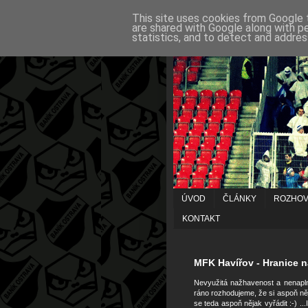
This site uses cookies from Google t
are shared with Google along with p
statistics, and to detect and addres
ÚVOD
ČLÁNKY
ROZHO
KONTAKT
19/11/2008
MFK Havířov - Hranice n
Nevyužitá nažhavenost a nenapln
ráno rozhodujeme, že si aspoň ně
se teda aspoň nějak vyřádit :-) .