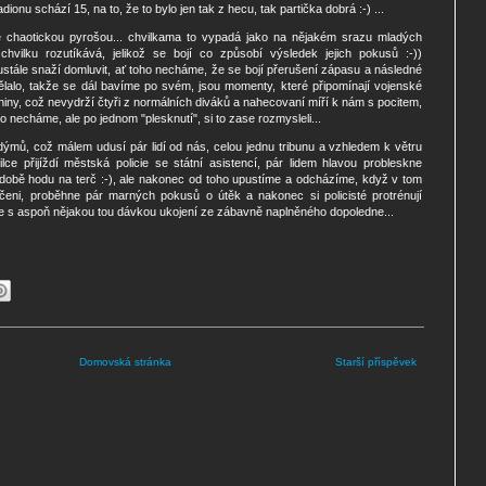
onu schází 15, na to, že to bylo jen tak z hecu, tak partička dobrá :-) ...
 chaotickou pyrošou... chvilkama to vypadá jako na nějakém srazu mladých
hvilku rozutíkává, jelikož se bojí co způsobí výsledek jejich pokusů :-))
ustále snaží domluvit, ať toho necháme, že se bojí přerušení zápasu a následné
lalo, takže se dál bavíme po svém, jsou momenty, které připomínají vojenské
y, což nevydrží čtyři z normálních diváků a nahecovaní míří k nám s pocitem,
o necháme, ale po jednom "plesknutí", si to zase rozmysleli...
 dýmů, což málem udusí pár lidí od nás, celou jednu tribunu a vzhledem k větru
ilce přijíždí městská policie se státní asistencí, pár lidem hlavou probleskne
době hodu na terč :-), ale nakonec od toho upustíme a odcházíme, když v tom
íčeni, proběhne pár marných pokusů o útěk a nakonec si policisté protrénují
e s aspoň nějakou tou dávkou ukojení ze zábavně naplněného dopoledne...
Domovská stránka
Starší příspěvek