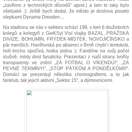
„zavřeno z technických důvodů“ apod.) a tam to taky bylo
všelijaké :). Ještě bych dodal, že město je doslova poseto
vlepkami Dynama Dresden…
Na stadionu se nás v sektoru schází 198, v tom 6 družebních
kolegů a kolegyň z GieKSy! Visí vlajky BAZAL, PRAŽSKÁ
DIVIZE, BOHUMÍN, FRÝDEK-MÍSTEK, NOVOJIČÍNSKO a
pár menších. Havířovská po absenci v Brně chybí i tentokrát,
holt trochu spočívá, holka jedna :). Fandíme na svůj počet
slušně, místy dost fanaticky. Prezentaci z naší strany tvořily
transparenty ve znění „ZA FOTBAL O VÍKENDU!“, „ZA
PEVNÉ TERMÍNY!“, „STOP PÁTKŮM A PONDĚLKŮM!!!“.
Domácí se prezentují několika choreografiemi, a to jak
fanklub, tak jejich aktivní „Sektor 15“, a dýmovnicemi.