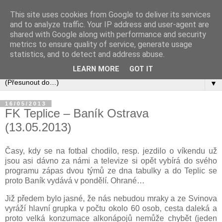
This site uses cookies from Google to deliver its services
and to analyze traffic. Your IP address and user-agent are
shared with Google along with performance and security
metrics to ensure quality of service, generate usage
statistics, and to detect and address abuse.
LEARN MORE
GOT IT
▼
16/05/2013
FK Teplice – Baník Ostrava
(13.05.2013)
Časy, kdy se na fotbal chodilo, resp. jezdilo o víkendu už
jsou asi dávno za námi a televize si opět vybírá do svého
programu zápas dvou týmů ze dna tabulky a do Teplic se
proto Baník vydává v pondělí. Ohrané…
Již předem bylo jasné, že nás nebudou mraky a ze Svinova
vyráží hlavní grupka v počtu okolo 60 osob, cesta daleká a
proto velká konzumace alkonápojů nemůže chybět (jeden