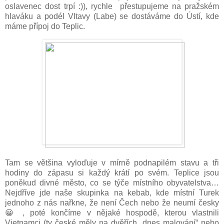
oslavenec dost trpí :)), rychle přestupujeme na pražském
hlaváku a podél Vltavy (Labe) se dostáváme do Ústí, kde
máme přípoj do Teplic.
Tam se většina vyloďuje v mírně podnapilém stavu a tři
hodiny do zápasu si každý krátí po svém. Teplice jsou
poněkud divné město, co se týče místního obyvatelstva…
Nejdříve jde naše skupinka na kebab, kde místní Turek
jednoho z nás nařkne, že není Čech nebo že neumí česky
😀 , poté končíme v nějaké hospodě, kterou vlastnili
Vietnamci (ty české měly na dvěřích „dnes malování“ nebo