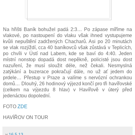
Na hřišti Baník bohužel padá 2:3… Po zápase míříme na
vlakové, po nastoupení do vlaku však ihned vystupujeme
kvůli nepuštění zadržených Chacharů. Asi po 20 minutách
se vlak rozjíždí, cca 40 baníkovců však zůstává v Teplicích,
po chvíli v Ústí nad Labem, kde se baví do 4:40. Jeden
místní nonstop dopadá dost nepěkně, policisté jsou dost
nazuření, že musí sloužit déle, než čekali. Nesmyslná
zatýkání a buzerace pokračují dále, no už ať jedem do
prdele… Přestup v Praze a valíme s nervózní ochrankou
domů… Dlouhý, 26 hodinový výjezd končí pro tři havířovské
(celkem na výjezdu 8 hlav) v Havířově v úterý před
jedenáctou dopolední.
FOTO
ZDE
HAVÍŘOV ON TOUR
v
16.5.13