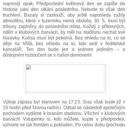
naprostý opak. Předposlední květnový den se zapíše do
historie jako den utkání posledního. Nebude to však den
truchlení. Bazaly si zaslouží, aby ještě naposledy zažily
atmosféru, které v tuzemsku nemá obdoby. 30. 5. musí být
tribuny zaplněny do posledního místa. Každý z přítomných,
oděn v klubových barvách, by měl na stadionu nechat své
hlasivky. Kulisa musí být pekelná. Bez ohledu na to, co se
děje na hřišti, bez ohledu na to, kdo sedí v ředitelské
kanceláři. Ten den bude jen o jednom jediném – o
důstojném rozloučení se s našim domovem!
Výkop zápasu byl stanoven na 17:15. Sraz však bude již v
15 hodin před Novou radnicí. Odtud se následně společným
pochodem vydáme k branám stadionu. Všichni v klubových
barvách! Vstupenky si, kdo můžete, kupte v předprodeji,
vyhnete se tak frontám u pokladen. Po celou dobu (pochodu