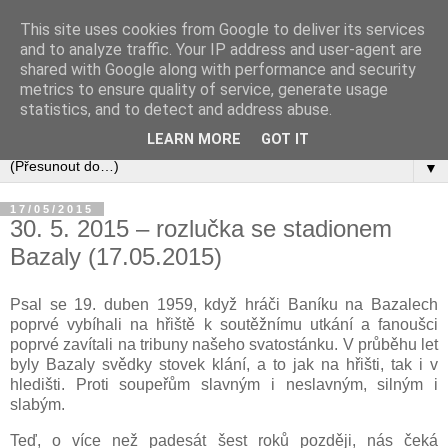
This site uses cookies from Google to deliver its services
and to analyze traffic. Your IP address and user-agent are
shared with Google along with performance and security
metrics to ensure quality of service, generate usage
statistics, and to detect and address abuse.
LEARN MORE
GOT IT
▼
17/05/2015
30. 5. 2015 – rozlučka se stadionem
Bazaly (17.05.2015)
Psal se 19. duben 1959, když hráči Baníku na Bazalech
poprvé vybíhali na hřiště k soutěžnímu utkání a fanoušci
poprvé zavítali na tribuny našeho svatostánku. V průběhu let
byly Bazaly svědky stovek klání, a to jak na hřišti, tak i v
hledišti. Proti soupeřům slavným i neslavným, silným i
slabým.
Teď, o více než padesát šest roků později, nás čeká