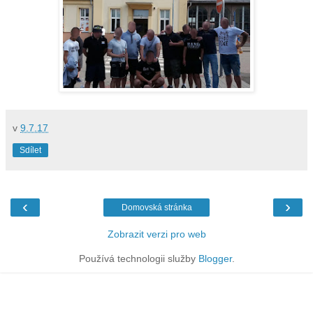
v
9.7.17
Sdílet
‹
›
Domovská stránka
Zobrazit verzi pro web
Používá technologii služby
Blogger
.