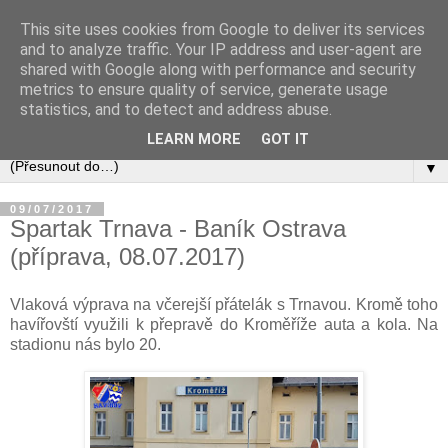
This site uses cookies from Google to deliver its services
and to analyze traffic. Your IP address and user-agent are
shared with Google along with performance and security
metrics to ensure quality of service, generate usage
statistics, and to detect and address abuse.
LEARN MORE
GOT IT
▼
09/07/2017
Spartak Trnava - Baník Ostrava
(příprava, 08.07.2017)
Vlaková výprava na včerejší přátelák s Trnavou. Kromě toho
havířovští využili k přepravě do Kroměříže auta a kola. Na
stadionu nás bylo 20.