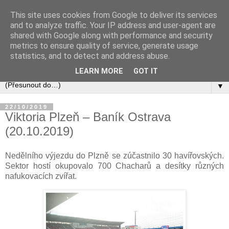
This site uses cookies from Google to deliver its services
and to analyze traffic. Your IP address and user-agent are
shared with Google along with performance and security
metrics to ensure quality of service, generate usage
statistics, and to detect and address abuse.
LEARN MORE
GOT IT
▼
22/10/2019
Viktoria Plzeň – Baník Ostrava
(20.10.2019)
Nedělního výjezdu do Plzně se zúčastnilo 30 havířovských.
Sektor hostí okupovalo 700 Chacharů a desítky různých
nafukovacích zvířat.