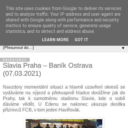
This site uses cookies from Google to deliver its services
and to analyze traffic. Your IP address and user-agent are
shared with Google along with performance and security
metrics to ensure quality of service, generate usage
statistics, and to detect and address abuse.
LEARN MORE
GOT IT
▼
09/03/2021
Slavia Praha – Baník Ostrava
(07.03.2021)
Navzdory momentální situaci a hlavně uzavření okresů se
vydáváme na výjezd a překvapivě hladce dorážíme jak do
Prahy, tak k samotnému stadionu Slavie, kde o sobě
dáváme vědět. U Edenu se nakonec ukazuje desítka
příznivců FCB, v tom jeden Havířovák.