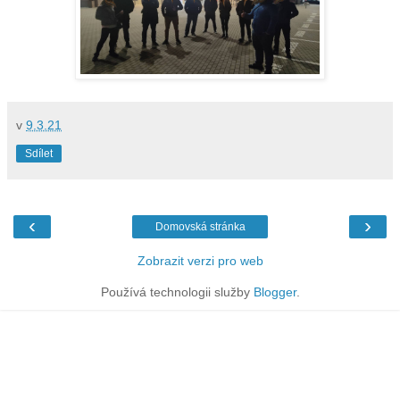
v
9.3.21
Sdílet
‹
›
Domovská stránka
Zobrazit verzi pro web
Používá technologii služby
Blogger
.