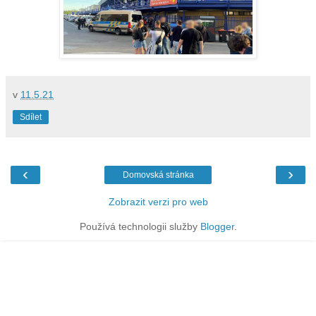
v
11.5.21
Sdílet
‹
›
Domovská stránka
Zobrazit verzi pro web
Používá technologii služby
Blogger
.