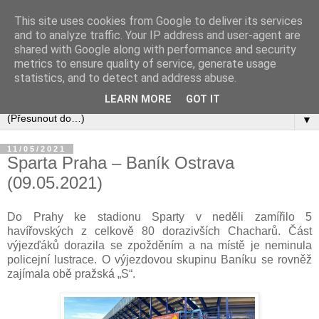
This site uses cookies from Google to deliver its services
and to analyze traffic. Your IP address and user-agent are
shared with Google along with performance and security
metrics to ensure quality of service, generate usage
statistics, and to detect and address abuse.
LEARN MORE
GOT IT
▼
11/05/2021
Sparta Praha – Baník Ostrava
(09.05.2021)
Do Prahy ke stadionu Sparty v neděli zamířilo 5
havířovských z celkově 80 dorazivších Chacharů. Část
výjezďáků dorazila se zpožděním a na místě je neminula
policejní lustrace. O výjezdovou skupinu Baníku se rovněž
zajímala obě pražská „S“.