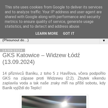
This site uses cookies from Google to deliver its services
and to analyze traffic. Your IP address and user-agent are
shared with Google along with performance and security
metrics to ensure quality of service, generate usage
statistics, and to detect and address abuse.
LEARN MORE
GOT IT
▼
14/09/2024
GKS Katowice – Widzew Łódź
(13.09.2024)
14 příznivců Baníku, z toho 5 z Havířova, včera podpořilo
GKS na zápase proti Widzewu (2:2). Zbytek víkendu
zaplavila voda a tak naše zraky míří na příští sobotu, kdy
Baník vyjíždí do Teplic!