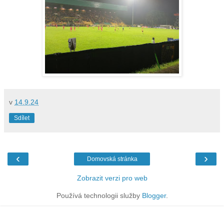
v
14.9.24
Sdílet
‹
›
Domovská stránka
Zobrazit verzi pro web
Používá technologii služby
Blogger
.