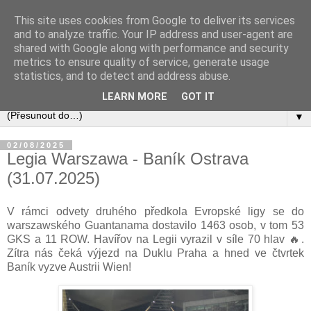
This site uses cookies from Google to deliver its services
and to analyze traffic. Your IP address and user-agent are
shared with Google along with performance and security
metrics to ensure quality of service, generate usage
statistics, and to detect and address abuse.
LEARN MORE
GOT IT
▼
02/08/2025
Legia Warszawa - Baník Ostrava
(31.07.2025)
V rámci odvety druhého předkola Evropské ligy se do
warszawského Guantanama dostavilo 1463 osob, v tom 53
GKS a 11 ROW. Havířov na Legii vyrazil v síle 70 hlav 🔥.
Zítra nás čeká výjezd na Duklu Praha a hned ve čtvrtek
Baník vyzve Austrii Wien!