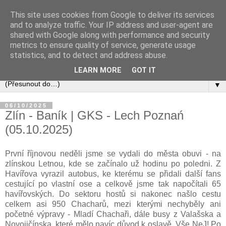
This site uses cookies from Google to deliver its services
and to analyze traffic. Your IP address and user-agent are
shared with Google along with performance and security
metrics to ensure quality of service, generate usage
statistics, and to detect and address abuse.
LEARN MORE
GOT IT
▼
06/10/2025
Zlín - Baník | GKS - Lech Poznań
(05.10.2025)
První říjnovou neděli jsme se vydali do města obuvi - na
zlínskou Letnou, kde se začínalo už hodinu po poledni. Z
Havířova vyrazil autobus, ke kterému se přidali další fans
cestující po vlastní ose a celkově jsme tak napočítali 65
havířovských. Do sektoru hostů si nakonec našlo cestu
celkem asi 950 Chacharů, mezi kterými nechyběly ani
početné výpravy - Mladí Chachaři, dále busy z Valašska a
Novojičínska, které mělo navíc důvod k oslavě. Vše NeJ! Po