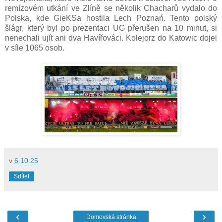
remízovém utkání ve Zlíně se několik Chacharů vydalo do
Polska, kde GieKSa hostila Lech Poznań. Tento polský
šlágr, který byl po prezentaci UG přerušen na 10 minut, si
nenechali ujít ani dva Havířováci. Kolejorz do Katowic dojel
v síle 1065 osob.
v
6.10.25
Sdílet
‹
›
Domovská stránka