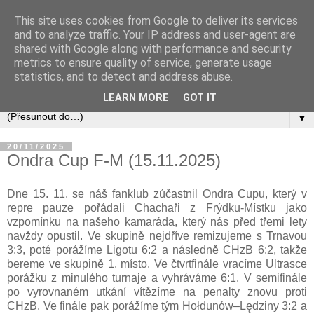
This site uses cookies from Google to deliver its services
and to analyze traffic. Your IP address and user-agent are
shared with Google along with performance and security
metrics to ensure quality of service, generate usage
statistics, and to detect and address abuse.
LEARN MORE
GOT IT
▼
20/11/2025
Ondra Cup F-M (15.11.2025)
Dne 15. 11. se náš fanklub zúčastnil Ondra Cupu, který v
repre pauze pořádali Chachaři z Frýdku-Místku jako
vzpomínku na našeho kamaráda, který nás před třemi lety
navždy opustil. Ve skupině nejdříve remizujeme s Trnavou
3:3, poté porážíme Ligotu 6:2 a následně CHzB 6:2, takže
bereme ve skupině 1. místo. Ve čtvrtfinále vracíme Ultrasce
porážku z minulého turnaje a vyhráváme 6:1. V semifinále
po vyrovnaném utkání vítězíme na penalty znovu proti
CHzB. Ve finále pak porážíme tým Hołdunów–Lędziny 3:2 a