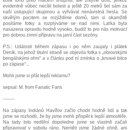
kolik toho před mačem šňupnul, ale zřejmě dost, jelikož
evidentně vůbec necítil bolest a ještě 20 metrů šel sám za
naší ustupující skupinou a vyřvával nenávistná hesla. Se
skvělým pocitem se rozjíždíme domů, tam si okamžitě
posíláme fotky a rozplýváme se nad nimi. Laťka byla
nasazena opravdu hodně vysoko, budiž to pro nás motivací
pro dobrou zimní přípravu na jarní část sezóny.
P.S.: Události během zápasu i po něm zaujaly i plátek
Deník, na jehož titulní straně se objevila fotka s „obrovskými
bengálskými ohni“ a v článku pod ní zmínka o „krvavé bitce
po zápase“...
Mohli jsme si přát lepší reklamu?
sepsal: M. from Fanatic Fans
--------
Na zápasy Indiánů Havířov začlo chodit hodně lidí a tak
jsme se rozhodli, že by jsme mohli přispět k lepší atmosféře.
Na tady toto nedělní dopoledne jsme se vlastně začali
připravovat v sobotu ráno. Neměli jsme žádné ohně, ani