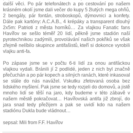
další věci. Po pár telefonátech a po cestování po našem
krásném okolí jsme dali večer do kupy 5 žlutých mega ohňů,
2 bengály, pár fontán, stroboskopů, dýmovnici a konfety.
Dále pak kartóny: A.C.A.B., 4 krépáky a transparent dlouhý
2x5m: Patrioti z města horníků… Za vlajkou Fanatic fans
Havířov se sešlo téměř 20 lidí, pěkně jsme stadión naší
pyrotechnikou zadýmili, provolávání našich pokřiků se však
zřejmě nelíbilo skupince antifašistů, kteří si dokonce vyrobili
vlajku anti-fa.
Po zápase jsme se v počtu 6-ti lidí za onou antifáckou
vlajkou vydali. Bránili jí 2 podlidé, jeden z nich byl značně
přečuchán a po pár kopech a silných ranách, které inkasoval
se stále do nás navážel. Vskutku zfetovaná osoba bez
lidského myšlení. Pak jsme se tedy rozjeli do domovů, a jistě
mnoho lidí se těší na jaro, kdy budeme v této zábavě v
našem městě pokračovat… Havířovská antifa již zbrojí, do
jara snad tedy přežijem a pak se uvidí kdo na našem
stadiónu Dukla bude vládnout…
sepsal: Mili from F.F. Havířov