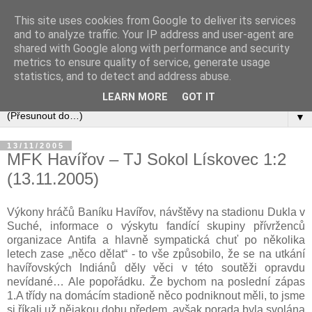
This site uses cookies from Google to deliver its services
and to analyze traffic. Your IP address and user-agent are
shared with Google along with performance and security
metrics to ensure quality of service, generate usage
statistics, and to detect and address abuse.
LEARN MORE
GOT IT
▼
13/11/2005
MFK Havířov – TJ Sokol Lískovec 1:2
(13.11.2005)
Výkony hráčů Baníku Havířov, návštěvy na stadionu Dukla v
Suché, informace o výskytu fandící skupiny přívrženců
organizace Antifa a hlavně sympatická chuť po několika
letech zase „něco dělat“ - to vše způsobilo, že se na utkání
havířovských Indiánů děly věci v této soutěži opravdu
nevídané… Ale popořádku. Že bychom na poslední zápas
1.A třídy na domácím stadioně něco podniknout měli, to jsme
si říkali už nějakou dobu předem, avšak porada byla svolána