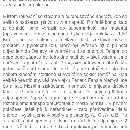
až v sobotu odpoledne.
Místem rokování se stala hala autobusového nádraží, kde se
sešlo 6 nadšenců plných vizí a nápadů. Po řadě komplikací
a dohadů jsme vyrazili do supermarketů pro materiál
(opravdovou cenovou bombou byly megakonfety za 1,80
Kč). Toho se nakoupilo celkem dost, zůstával ovšem
problém s pyrotechnikou, který byl vyřešen až o půlnoci
odjezdem do Ostravy ke známému distributorovi. Dospat do
dopoledne zápasu byl toho dne nadlidský úkol, všichni jsme
natěšení a plni očekávání. Po vyzvednutí všech kibiců nás
jedou směrem Estadio di Dukla 2 plně naložená auta. Na
našem krásném stadioně si vybíráme sektor téměř na kraji
velké kryté tribuny, věšíme vlajku Fanatic Fans a přemýšlíme
co a jak. Mezitím získáváme informace o příjezdu dalších
fans, což nám dělá velkou radost. Po jejich příchodu
odpalujeme 2 gejzíry a postupně 7 stroboskopů a do toho
roztahujeme transparent „Patrioti z města horníků“. V prvním
poločase ještě příliš nefandíme - zato předvádíme další
choreo - vytahujeme 4 papíry s písmenky A., C., A. a B. Po
stranách natahujeme po dvou krepácích a odpalujeme 2
race. Někteří z nás se baví opakovaným vrháním rolí