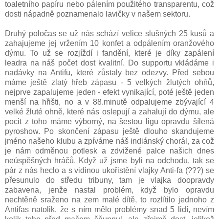
toaletního papíru nebo pálením použitého transparentu, což
dosti nápadně poznamenalo lavičky v našem sektoru.
Druhý poločas se už nás schází velice slušných 25 kusů a
zahajujeme jej vržením 10 konfet a odpálením oranžového
dýmu. To už se rozjíždí i fandění, které je díky zapálení
leadra na náš počet dost kvalitní. Do supportu vkládáme i
nadávky na Antifu, které zůstaly bez odezvy. Před sebou
máme ještě zlatý hřeb zápasu - 5 velkých žlutých ohňů,
nejprve zapalujeme jeden - efekt vynikající, poté ještě jeden
menší na hřišti, no a v 88.minutě odpalujeme zbývající 4
velké žluté ohně, které nás oslepují a zahalují do dýmu, ale
pocit z toho máme výborný, na šestou ligu opravdu šílená
pyroshow. Po skončení zápasu ještě dlouho skandujeme
jméno našeho klubu a zpíváme náš indiánský chorál, za což
je nám odměnou potlesk a zdvižené palce našich dnes
neúspěšných hráčů. Když už jsme byli na odchodu, tak se
pár z nás heclo a s vidinou ukořistění vlajky Anti-fa (???) se
přesunulo do středu tribuny, tam je vlajka doopravdy
zabavena, jenže nastal problém, když bylo opravdu
nechtěně sraženo na zem malé dítě, to rozlítilo jednoho z
Antifas natolik, že s ním mělo problémy snad 5 lidí, nevím