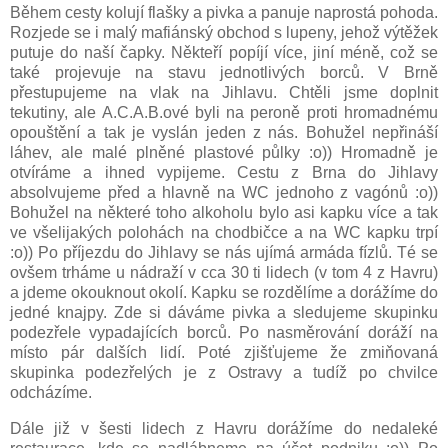
Během cesty kolují flašky a pivka a panuje naprostá pohoda.
Rozjede se i malý mafiánský obchod s lupeny, jehož výtěžek
putuje do naší čapky. Někteří popíjí více, jiní méně, což se
také projevuje na stavu jednotlivých borců. V Brně
přestupujeme na vlak na Jihlavu. Chtěli jsme doplnit
tekutiny, ale A.C.A.B.ové byli na peroně proti hromadnému
opouštění a tak je vyslán jeden z nás. Bohužel nepřináší
láhev, ale malé plněné plastové půlky :o)) Hromadně je
otvíráme a ihned vypijeme. Cestu z Brna do Jihlavy
absolvujeme před a hlavně na WC jednoho z vagónů :o))
Bohužel na některé toho alkoholu bylo asi kapku více a tak
ve všelijakých polohách na chodbičce a na WC kapku trpí
:o)) Po příjezdu do Jihlavy se nás ujímá armáda fízlů. Té se
ovšem trháme u nádraží v cca 30 ti lidech (v tom 4 z Havru)
a jdeme okouknout okolí. Kapku se rozdělíme a dorážíme do
jedné knajpy. Zde si dáváme pivka a sledujeme skupinku
podezřele vypadajících borců. Po nasměrování doráží na
místo pár dalších lidí. Poté zjišťujeme že zmiňovaná
skupinka podezřelých je z Ostravy a tudíž po chvilce
odcházíme.
Dále již v šesti lidech z Havru dorážíme do nedaleké