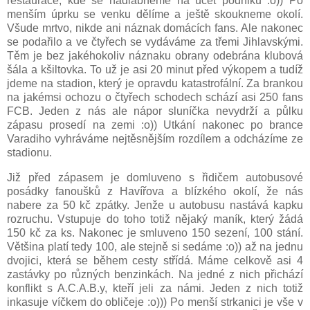
restaurace, kde se nadlábneme na účet podniku :o)) Po
menším úprku se venku dělíme a ještě skoukneme okolí.
Všude mrtvo, nikde ani náznak domácích fans. Ale nakonec
se podařilo a ve čtyřech se vydáváme za třemi Jihlavskými.
Těm je bez jakéhokoliv náznaku obrany odebrána klubová
šála a kšiltovka. To už je asi 20 minut před výkopem a tudíž
jdeme na stadion, který je opravdu katastrofální. Za brankou
na jakémsi ochozu o čtyřech schodech schází asi 250 fans
FCB. Jeden z nás ale nápor sluníčka nevydrží a půlku
zápasu prosedí na zemi :o)) Utkání nakonec po brance
Varadiho vyhráváme nejtěsnějším rozdílem a odcházíme ze
stadionu.
Již před zápasem je domluveno s řidičem autobusové
posádky fanoušků z Havířova a blízkého okolí, že nás
nabere za 50 kč zpátky. Jenže u autobusu nastává kapku
rozruchu. Vstupuje do toho totiž nějaký maník, který žádá
150 kč za ks. Nakonec je smluveno 150 sezení, 100 stání.
Většina platí tedy 100, ale stejně si sedáme :o)) až na jednu
dvojici, která se během cesty střídá. Máme celkově asi 4
zastávky po různých benzinkách. Na jedné z nich přichází
konflikt s A.C.A.B.y, kteří jeli za námi. Jeden z nich totiž
inkasuje víčkem do obličeje :o))) Po menší strkanici je vše v