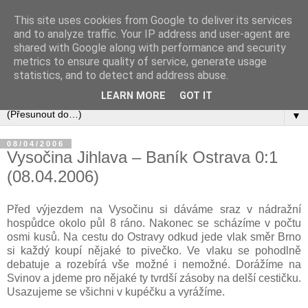
This site uses cookies from Google to deliver its services
and to analyze traffic. Your IP address and user-agent are
shared with Google along with performance and security
metrics to ensure quality of service, generate usage
statistics, and to detect and address abuse.
LEARN MORE
GOT IT
▼
08/04/2006
Vysočina Jihlava – Baník Ostrava 0:1
(08.04.2006)
Před výjezdem na Vysočinu si dáváme sraz v nádražní
hospůdce okolo půl 8 ráno. Nakonec se scházíme v počtu
osmi kusů. Na cestu do Ostravy odkud jede vlak směr Brno
si každý koupí nějaké to pivečko. Ve vlaku se pohodlně
debatuje a rozebírá vše možné i nemožné. Dorážíme na
Svinov a jdeme pro nějaké ty tvrdší zásoby na delší cestičku.
Usazujeme se všichni v kupéčku a vyrážíme.